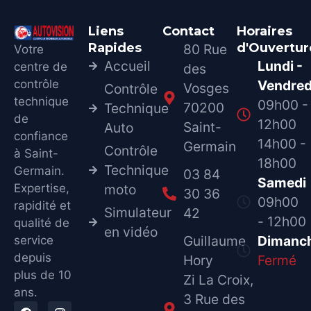
Liens
Contact
Horaires
Rapides
d'Ouvertur
80 Rue
Votre
Accueil
Lundi -
centre de
des
contrôle
Vendred
Vosges
Contrôle
technique
09h00 -
70200
Technique
de
12h00
Saint-
Auto
confiance
14h00 -
Germain
Contrôle
à Saint-
18h00
Technique
Germain.
03 84
Samedi
Expertise,
moto
30 36
09h00
rapidité et
Simulateur
42
- 12h00
qualité de
en vidéo
Guillaume
Dimanc
service
depuis
Hory
Fermé
plus de 10
Zi La Croix,
ans.
3 Rue des