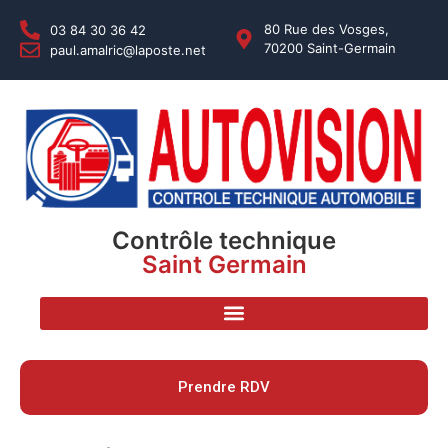
80 Rue des Vosges,
03 84 30 36 42
70200 Saint-Germain
paul.amalric@laposte.net
Contrôle technique
Saint Germain
Prendre RDV