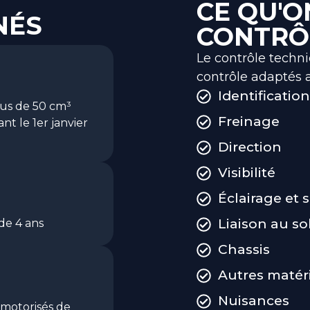
CE QU'O
NÉS
CONTRÔ
Le contrôle techn
contrôle adaptés a
Identificatio
lus de 50 cm³
Freinage
nt le 1er janvier
Direction
Visibilité
Éclairage et 
Liaison au so
de 4 ans
Chassis
Autres matér
Nuisances
 motorisés de