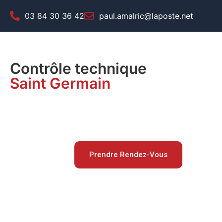
03 84 30 36 42
paul.amalric@laposte.net
Contrôle technique
Saint Germain
CONTRÔLE 
Motos, scooters, quads : u
Prendre Rendez-Vous