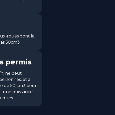
eux-roues dont la
pas 50cm3
ns permis
/h, ne peut
personnes, et a
le de 50 cm3 pour
u une puissance
riques.