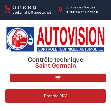
80 Rue des Vosges,
03 84 30 36 42
70200 Saint-Germain
paul.amalric@laposte.net
Contrôle technique
Saint Germain
Prendre RDV