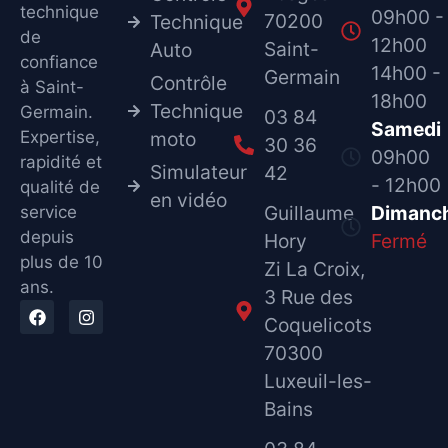
technique
09h00 -
70200
Technique
de
12h00
Saint-
Auto
confiance
14h00 -
Germain
Contrôle
à Saint-
18h00
Technique
Germain.
03 84
Samedi
Expertise,
moto
30 36
09h00
rapidité et
Simulateur
42
- 12h00
qualité de
en vidéo
Guillaume
Dimanc
service
depuis
Hory
Fermé
plus de 10
Zi La Croix,
ans.
3 Rue des
Coquelicots
70300
Luxeuil-les-
Bains