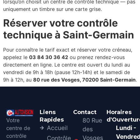
lorsqu’on choisit un centre de contrôle technique — pas
uniquement un timbre sur une carte grise.
Réserver votre contrôle
technique à Saint-Germain
Pour connaître le tarif exact et réserver votre créneau,
appelez le
03 84 30 36 42
ou prenez rendez-vous
directement en ligne. Le centre est ouvert du lundi au
vendredi de 9h à 18h (pause 12h-14h) et le samedi de
9h à 12h, au
80 rue des Vosges, 70200 Saint-Germain
.
Liens
Contact
Horaires
Rapides
d'Ouvertur
80 Rue
Votre
Accueil
Lundi -
centre de
des
contrôle
Vendred
Vosges
Contrôle