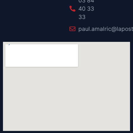
03 84
40 33
33
paul.amalric@lapost