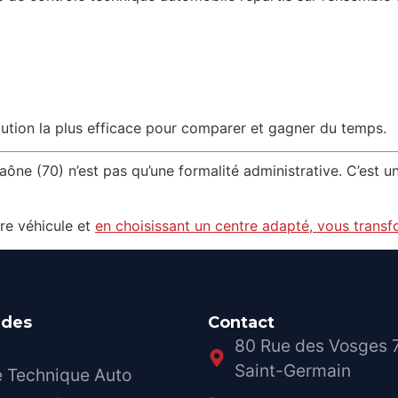
olution la plus efficace pour comparer et gagner du temps.
ne (70) n’est pas qu’une formalité administrative. C’est un 
re véhicule et
en choisissant un centre adapté, vous trans
ides
Contact
80 Rue des Vosges
Saint-Germain
e Technique Auto