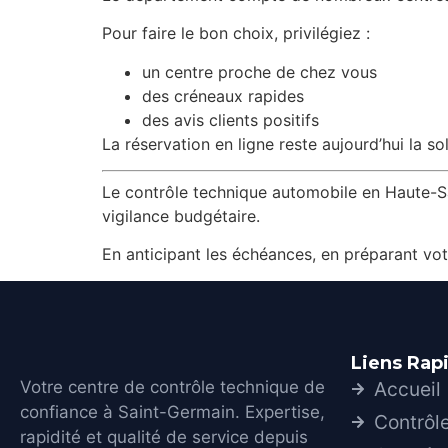
Pour faire le bon choix, privilégiez :
un centre proche de chez vous
des créneaux rapides
des avis clients positifs
La réservation en ligne reste aujourd’hui la s
Le contrôle technique automobile en Haute-Saô
vigilance budgétaire.
En anticipant les échéances, en préparant vot
Liens Rap
Votre centre de contrôle technique de
Accueil
confiance à Saint-Germain. Expertise,
Contrôl
rapidité et qualité de service depuis