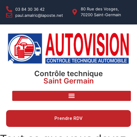
80 Rue des Vosges,
03 84 30 36 42
70200 Saint-Germain
paul.amalric@laposte.net
Contrôle technique
Saint Germain
Prendre RDV