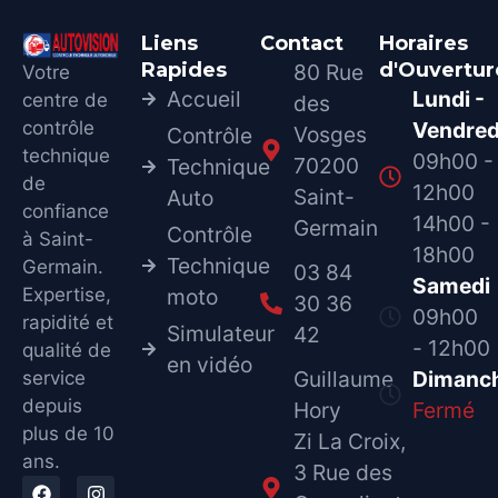
Liens
Contact
Horaires
Rapides
d'Ouvertur
80 Rue
Votre
Accueil
Lundi -
centre de
des
contrôle
Vendred
Vosges
Contrôle
technique
09h00 -
70200
Technique
de
12h00
Saint-
Auto
confiance
14h00 -
Germain
Contrôle
à Saint-
18h00
Technique
Germain.
03 84
Samedi
Expertise,
moto
30 36
09h00
rapidité et
Simulateur
42
- 12h00
qualité de
en vidéo
Guillaume
Dimanc
service
depuis
Hory
Fermé
plus de 10
Zi La Croix,
ans.
3 Rue des